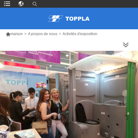

maison
>
A propos de nous
>
Activités d'exposition
PLUS DE PRODUITS