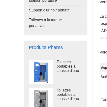
Maison portative
Vous
Support d'urinoir portatif
La c
Toilettes à la turque
resp
portatives
l'AD
se s
Produits Phares
Voic
Toilettes
portables à
Asp
chasse d'eau
avec réservoir
Uni
à déchets TPT-
H14B 410L,
montées sur
Toilettes
châssis en
portables à
acier, pour
chasse d'eau
Tail
chantier
TPT-H14A,