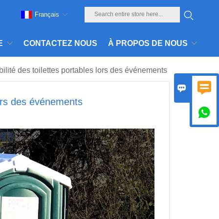
Français
E
CONTACTEZ NOUS
À PROPOS DE NOUS
ilité des toilettes portables lors des événements


 lors des événements
