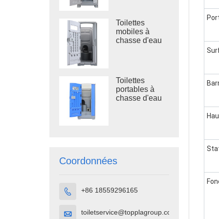
réservoir à
déchets de 410
Por
L, toilettes
Toilettes
d'extérieur en
mobiles à
plastique
chasse d'eau
TPT-M01 pour
Sur
la construction
de sanitaires
Toilettes
Bar
portables à
chasse d'eau
TPT-H01
Cabine de
Hau
toilette portable
en plastique
HDPE
Sta
Coordonnées
Fon
+86 18559296165

toiletservice@topplagroup.com
