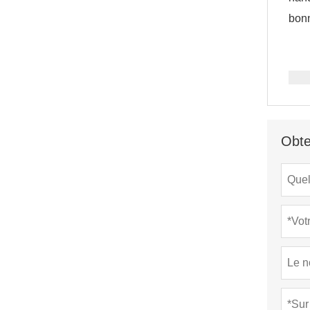
bonn
Obte