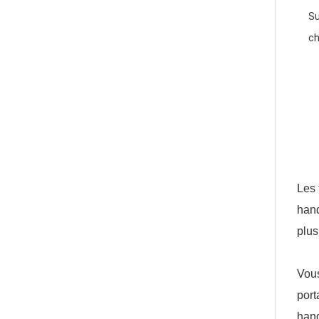
Su
ch
Les 
hand
plus
Vous
port
hand