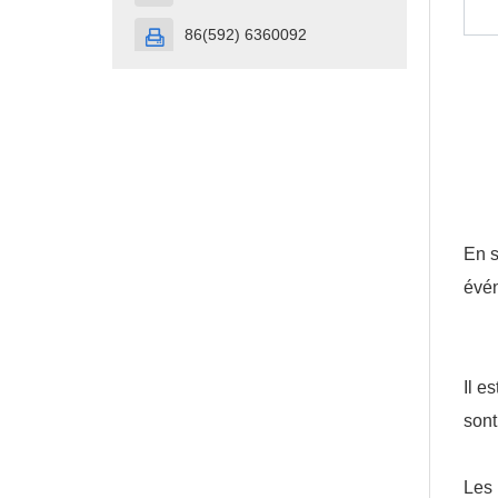
86(592) 6360092

En s
évén
Il e
sont
Les 