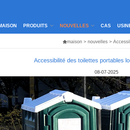
MAISON
PRODUITS
NOUVELLES
CAS
USIN

maison
>
nouvelles
>
Accessib
Accessibilité des toilettes portables
08-07-2025