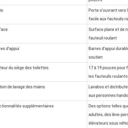
te
Porte s'ouvrant vers 
facile aux fauteuils r
face
Surface plane et de n
fauteuil roulant
res d'appui
Barres d'appui durable
soutien
teur du siège des toilettes
17 à 19 pouces pour f
les fauteuils roulants
tion de lavage des mains
Lavabos et distribut
aux personnes handi
ctionnalités supplémentaires
Des options telles qu
adultes, des lève-pe
élévateurs sous véhic