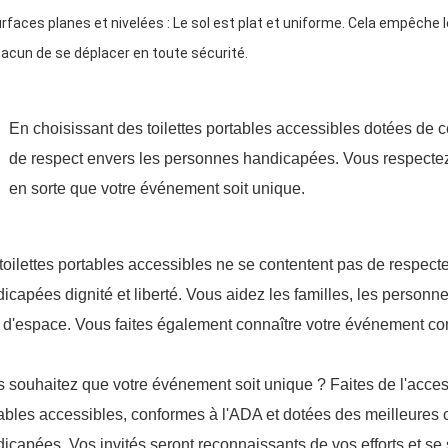
rfaces planes et nivelées : Le sol est plat et uniforme. Cela empêche 
acun de se déplacer en toute sécurité.
En choisissant des toilettes portables accessibles dotées de c
de respect envers les personnes handicapées. Vous respecte
en sorte que votre événement soit unique.
toilettes portables accessibles ne se contentent pas de respecter
icapées dignité et liberté. Vous aidez les familles, les person
 d'espace. Vous faites également connaître votre événement com
 souhaitez que votre événement soit unique ? Faites de l'accessib
ables accessibles, conformes à l'ADA et dotées des meilleures 
icapées. Vos invités seront reconnaissants de vos efforts et s