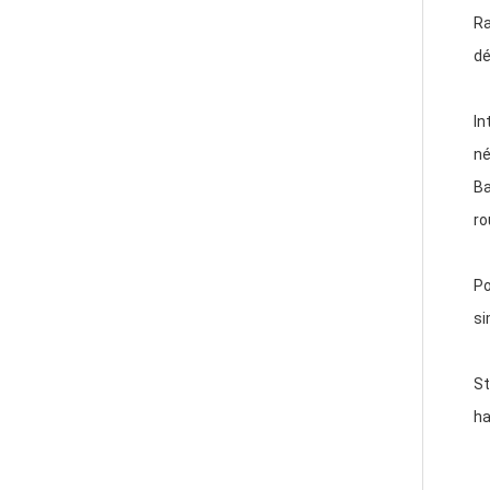
Ra
dé
In
né
Ba
ro
Po
si
St
ha