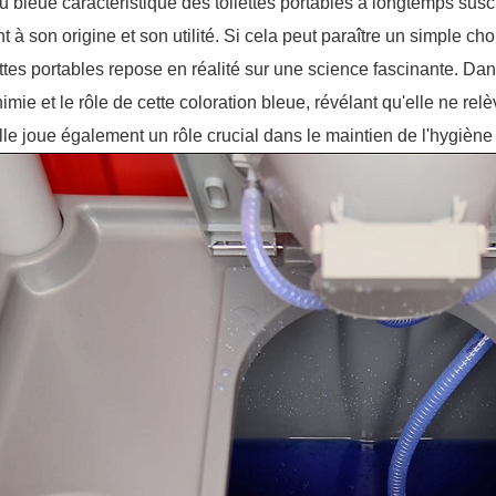
u bleue caractéristique des toilettes portables a longtemps susci
t à son origine et son utilité. Si cela peut paraître un simple ch
ettes portables repose en réalité sur une science fascinante. D
himie et le rôle de cette coloration bleue, révélant qu'elle ne r
lle joue également un rôle crucial dans le maintien de l'hygiène