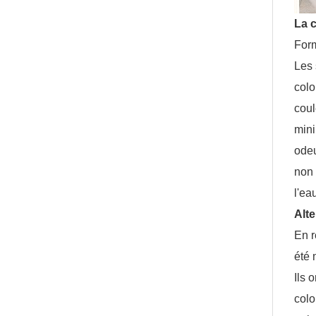
La c
Form
Les 
colo
coul
min
odeu
non
l'ea
Alt
En r
été 
Ils 
colo