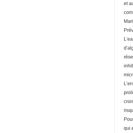
et a
co
Mari
Prév
L'ea
d'al
rése
inhi
micr
L'en
prol
croi
risq
Pour
qui 