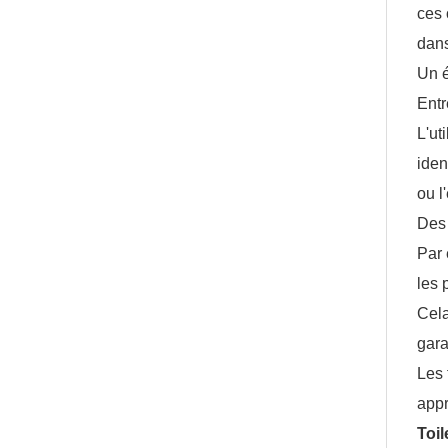
ces 
dan
Un é
Entr
L'ut
iden
ou l
Des 
Par 
les 
Cela
gara
Les 
appr
Toil