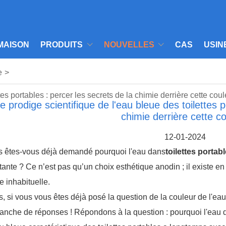
MAISON
PRODUITS
NOUVELLES
CAS
USIN
e
>
tes portables : percer les secrets de la chimie derrière cette coul
e prodige scientifique de l'eau bleue des toilettes p
chimie derrière cette c
12-01-2024
 êtes-vous déjà demandé pourquoi l'eau dans
toilettes portab
tante ? Ce n’est pas qu’un choix esthétique anodin ; il existe en
te inhabituelle.
s, si vous vous êtes déjà posé la question de la couleur de l'ea
anche de réponses ! Répondons à la question : pourquoi l'eau de