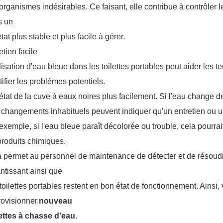
organismes indésirables. Ce faisant, elle contribue à contrôler l
s un
tat plus stable et plus facile à gérer.
etien facile
ilisation d'eau bleue dans les toilettes portables peut aider les t
tifier les problèmes potentiels.
'état de la cuve à eaux noires plus facilement. Si l'eau change d
changements inhabituels peuvent indiquer qu'un entretien ou 
exemple, si l'eau bleue paraît décolorée ou trouble, cela pourra
produits chimiques.
 permet au personnel de maintenance de détecter et de résoudr
ntissant ainsi que
toilettes portables restent en bon état de fonctionnement. Ainsi
ovisionner.
nouveau
ettes à chasse d'eau.