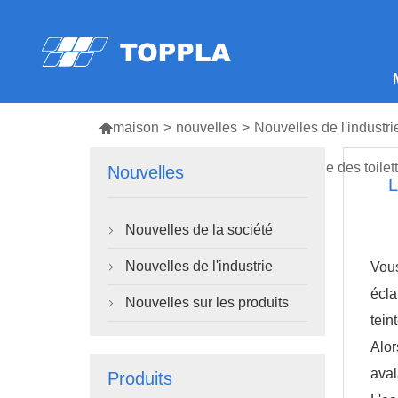

maison
>
nouvelles
>
Nouvelles de l'industri
Le prodige scientifique de l'eau bleue des toilet
Nouvelles
L
Nouvelles de la société

Nouvelles de l'industrie
Vous

écla
Nouvelles sur les produits

tein
Alor
aval
Produits