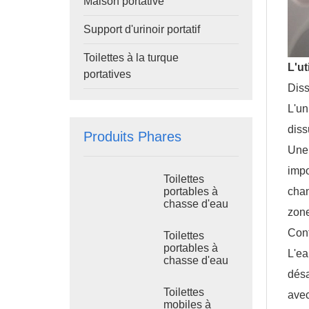
Maison portative
Support d'urinoir portatif
Toilettes à la turque
L'ut
portatives
Diss
L'un
diss
Produits Phares
Une 
impo
Toilettes
chan
portables à
chasse d'eau
zone
avec réservoir
à déchets TPT-
Con
Toilettes
H14B 410L,
portables à
L'ea
montées sur
chasse d'eau
châssis en
TPT-H14A,
désa
acier, pour
réservoir à
chantier
Toilettes
ave
déchets de 410
mobiles à