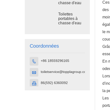
L, toilettes
Ces 
chasse d'eau
d'extérieur en
TPT-M01 pour
plastique
des 
la construction
Toilettes
de sanitaires
moin
portables à
chasse d'eau
égal
TPT-H01
le m
Cabine de
toilette portable
cou
en plastique
HDPE
Coordonnées
Grâc
esse
+86 18559296165
En m

ode
toiletservice@topplagroup.com

Lors
86(592) 6360092
d'in

la p
Les 
port