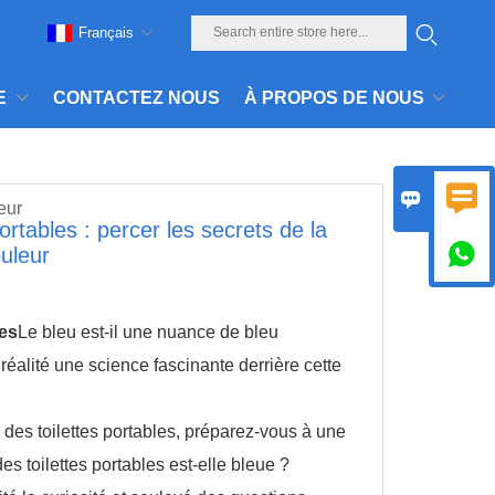
Français
E
CONTACTEZ NOUS
À PROPOS DE NOUS


eur
ortables : percer les secrets de la

ouleur
les
Le bleu est-il une nuance de bleu
 réalité une science fascinante derrière cette
u des toilettes portables, préparez-vous à une
s toilettes portables est-elle bleue ?